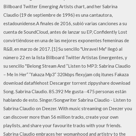
Billboard Twitter Emerging Artists chart, and her Sabrina
Claudio (19 de septiembre de 1996) es una cantautora,
estadounidense.A finales de 2016, subió varias canciones a su
cuenta de SoundCloud, antes de lanzar su EP, Confidently Lost
convirtiéndose en una de las mejores exponentes femeninas de
R&B, en marzo de 2017. [1] Su sencillo "Unravel Me" llegó al
número 22 en la lista Billboard Twitter Artistas Emergentes, y
su sencillo "Belong Stream And “Listen to MP3: Sabrina Claudio
– Me In Her” “fakaza Mp3” 320kbps flexyjam cdq itunes Fakaza
download datafilehost Descarger torrent zippyshare download
Song. Sabrina Claudio. 85.392 Me gusta · 475 personas están
hablando de esto. Singer/Songwriter Sabrina Claudio - Listen to
Sabrina Claudio on Deezer. With music streaming on Deezer you
can discover more than 56 million tracks, create your own
playlists, and share your favourite tracks with your friends.
Sabrina Claudio embraces her womanhood and artistry to the