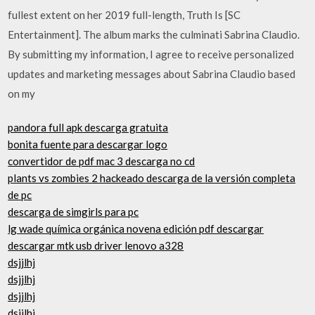
fullest extent on her 2019 full-length, Truth Is [SC
Entertainment]. The album marks the culminati Sabrina Claudio.
By submitting my information, I agree to receive personalized
updates and marketing messages about Sabrina Claudio based
on my
pandora full apk descarga gratuita
bonita fuente para descargar logo
convertidor de pdf mac 3 descarga no cd
plants vs zombies 2 hackeado descarga de la versión completa
de pc
descarga de simgirls para pc
lg wade química orgánica novena edición pdf descargar
descargar mtk usb driver lenovo a328
dsjjlhj
dsjjlhj
dsjjlhj
dsjjlhj